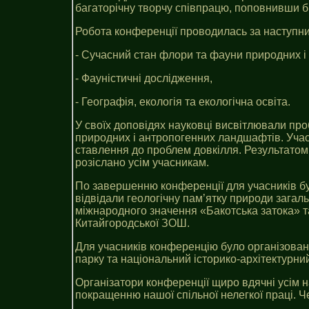
багаторічну творчу співпрацю, поповнивши б
Робота конференції проводилась за наступн
- Сучасний стан флори та фауни природних 
- Фауністичні дослідження,
- Географія, екологія та екологічна освіта.
У своїх доповідях науковці висвітлювали про
природних і антропогенних ландшафтів. Учас
ставлення до проблем довкілля. Результатом 
розіслано усім учасникам.
По завершенню конференції для учасників бу
відвідали геологічну пам’ятку природи зага
міжнародного значення «Бакотська затока» т
Китайгородської ЗОШ.
Для учасників конференцію було організовано
парку та національний історико-архітектурн
Організатори конференції щиро вдячні усім н
покращенню нашої спільної нелегкої праці. Ч