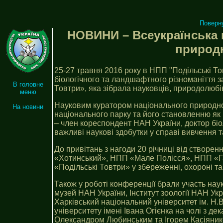
Поверн
НОВИНИ – Всеукраїнська 
природн
25-27 травня 2016 року в НПП "Подільські Т
біологічного та ландшафтного різноманіття з
В головне
Товтри», яка зібрала науковців, природолюбів
меню
Науковим куратором національного природног
На новини
національного парку та його становленню як 
– член кореспондент НАН України, доктор біол
важливі наукові здобутки у справі вивчення
До привітань з нагоди 20 річниці від створ
«Хотинський», НПП «Мале Полісся», НПП «Га
«Подільські Товтри» у збереженні, охороні та
Також у роботі конференції брали участь нау
музей НАН України, Інститут зоології НАН Укр
Харківський національний університет ім. Н
університету імені Івана Огієнка на чолі з
Олександром Любинським та Ігорем Касіянико