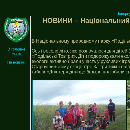
Поверн
НОВИНИ – Національний 
В Національному природному парку «Подільсь
В головне
Ось і веселе літо, яке розпочалося для діте
меню
«Подільські Товтри». Діти подорожували еколо
екологи активно брали участь у рухливих ігр
На новини
Староушицькому екоцентрі. За три тижні відп
таборі «Дністер» діти ще більше полюбили св