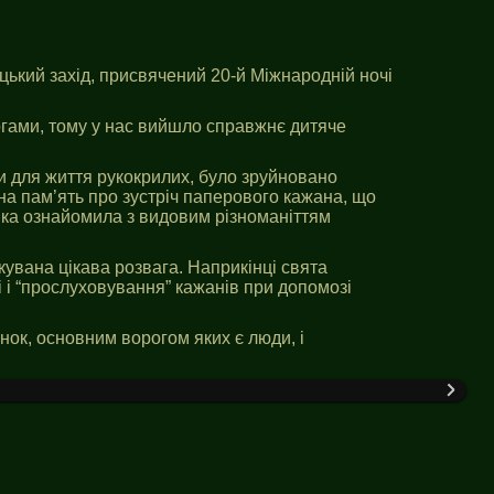
ький захід, присвячений 20-й Міжнародній ночі
огами, тому у нас вийшло справжнє дитяче
зи для життя рукокрилих, було зруйновано
 на пам’ять про зустріч паперового кажана, що
яка ознайомила з видовим різноманіттям
кувана цікава розвага. Наприкінці свята
 і “прослуховування” кажанів при допомозі
нок, основним ворогом яких є люди, і