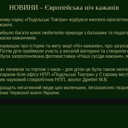
НОВИНИ – Європейська ніч кажанів
ому парку «Подільські Товтри» відбувся еколого-просвітниц
жаючі.
ийшло багато юних любителів природи з батьками та педаг
 маски кажанчиків.
формацію про історію та мету акції «Ніч кажанів», про загро
Потім діти приймали участь у веселій вікторині та створили
в була запропонована фотовиставка «Наші сусіди кажани», 
» печивом та тортом з чаєм – для діток це була також неочі
парком біля офісу НПП «Подільські Товтри» у Старому місті
див науковий співробітник НПП, зоолог Дребет М.В.
кращать негативний імідж цих маленьких, беззахисних твари
нки Червоної книги України.