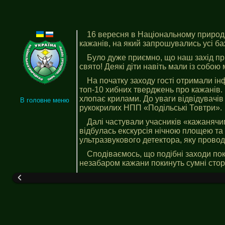
16 вересня в Національному природн
кажанів, на який запрошувались усі ба
Було дуже приємно, що наш захід пр
свято! Деякі діти навіть мали із собою
На початку заходу гості отримали ін
топ-10 хибних тверджень про кажанів. 
хлопає крилами. До уваги відвідувачі
В головне меню
рукокрилих НПП «Подільські Товтри».
Далі частували учасників «кажанячим
відбулась екскурсія нічною площею та 
ультразвукового детектора, яку прово
Сподіваємось, що подібні заходи по
незабаром кажани покинуть сумні сторі