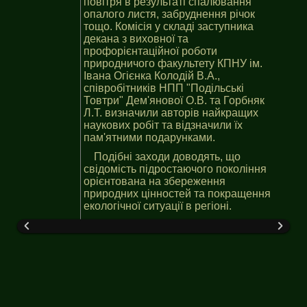
повітря в результаті спалювання
опалого листя, забруднення річок
тощо. Комісія у складі заступника
декана з виховної та
профорієнтаційної роботи
природничого факультету КПНУ ім.
Івана Огієнка Колодій В.А.,
співробітників НПП "Подільські
Товтри" Дем'янової О.В. та Горбняк
Л.Т. визначили авторів найкращих
наукових робіт та відзначили їх
пам'ятними подарунками.
Подібні заходи доводять, що
свідомість підростаючого покоління
орієнтована на збереження
природних цінностей та покращення
екологічної ситуації в регіоні.