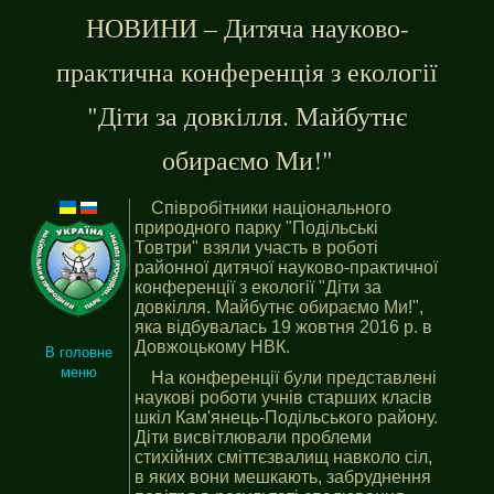
НОВИНИ – Дитяча науково-
практична конференція з екології
"Діти за довкілля. Майбутнє
обираємо Ми!"
Співробітники національного
природного парку "Подільські
Товтри" взяли участь в роботі
районної дитячої науково-практичної
конференції з екології "Діти за
довкілля. Майбутнє обираємо Ми!",
яка відбувалась 19 жовтня 2016 р. в
Довжоцькому НВК.
В головне
меню
На конференції були представлені
наукові роботи учнів старших класів
шкіл Кам'янець-Подільського району.
Діти висвітлювали проблеми
стихійних сміттєзвалищ навколо сіл,
в яких вони мешкають, забруднення