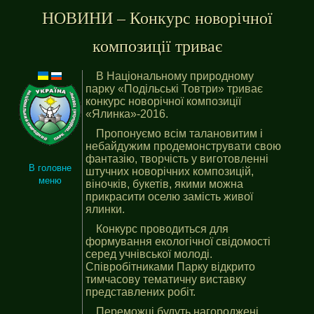
НОВИНИ – Конкурс новорічної
композиції триває
В Національному природному
парку «Подільські Товтри» триває
конкурс новорічної композиції
«Ялинка»-2016.
Пропонуємо всім талановитим і
небайдужим продемонструвати свою
фантазію, творчість у виготовленні
В головне
штучних новорічних композицій,
меню
віночків, букетів, якими можна
прикрасити оселю замість живої
ялинки.
Конкурс проводиться для
формування екологічної свідомості
серед учнівської молоді.
Співробітниками Парку відкрито
тимчасову тематичну виставку
представлених робіт.
Переможці будуть нагороджені