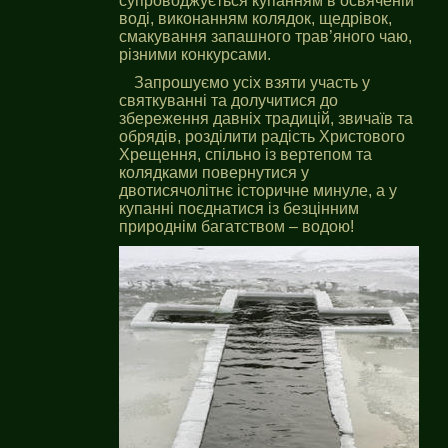
супроводжується купанням в освяченій
воді, виконанням колядок, щедрівок,
смакування запашного трав’яного чаю,
різними конкурсами.
Запрошуємо усіх взяти участь у
святкуванні та долучитися до
збереження давніх традицій, звичаїв та
обрядів, розділити радість Христового
Хрещення, спільно із вертепом та
колядками повернутися у
двотисячолітнє історичне минуле, а у
купанні поєднатися із безцінним
природнім багатством – водою!