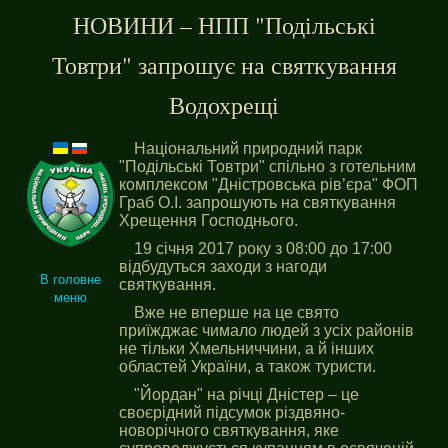
НОВИНИ – НПП "Подільські
Товтри" запрошує на святкування
Водохрещі
Національний природний парк
"Подільські Товтри" спільно з готельним
комплексом "Дністровська рів’єра" ФОП
Граб О.І. запрошують на святкування
Хрещення Господнього.
19 січня 2017 року з 08:00 до 17:00
відбудуться заходи з нагоди
В головне
святкування.
меню
Вже не вперше на це свято
приїжджає чимало людей з усіх районів
не тільки Хмельниччини, а й інших
областей України, а також туристи.
"Йордан" на річці Дністер – це
своєрідний підсумок різдвяно-
новорічного святкування, яке