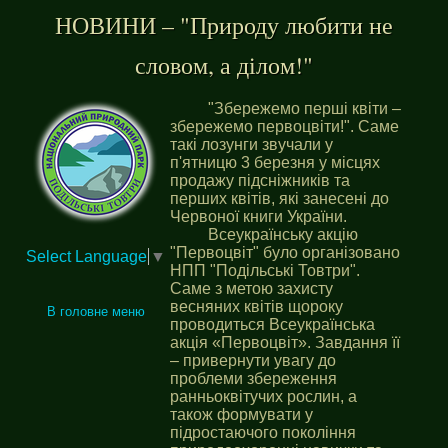
НОВИНИ – "Природу любити не
словом, а ділом!"
"Збережемо перші квіти –
збережемо первоцвіти!". Саме
такі лозунги звучали у
п'ятницю 3 березня у місцях
продажу підсніжників та
перших квітів, які занесені до
Червоної книги України.
Всеукраїнську акцію
"Первоцвіт" було організовано
Select Language
▼
НПП "Подільські Товтри".
Саме з метою захисту
весняних квітів щороку
В головне меню
проводиться Всеукраїнська
акція «Первоцвіт». Завдання її
– привернути увагу до
проблеми збереження
ранньоквітучих рослин, а
також формувати у
підростаючого покоління