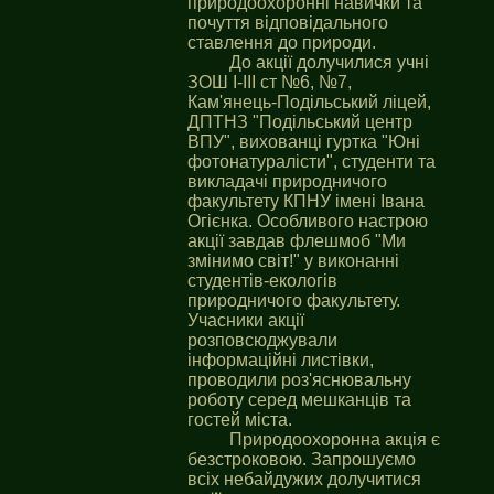
природоохоронні навички та
почуття відповідального
ставлення до природи.
До акції долучилися учні
ЗОШ І-ІІІ ст №6, №7,
Кам'янець-Подільський ліцей,
ДПТНЗ "Подільський центр
ВПУ", вихованці гуртка "Юні
фотонатуралісти", студенти та
викладачі природничого
факультету КПНУ імені Івана
Огієнка. Особливого настрою
акції завдав флешмоб "Ми
змінимо світ!" у виконанні
студентів-екологів
природничого факультету.
Учасники акції
розповсюджували
інформаційні листівки,
проводили роз'яснювальну
роботу серед мешканців та
гостей міста.
Природоохоронна акція є
безстроковою. Запрошуємо
всіх небайдужих долучитися