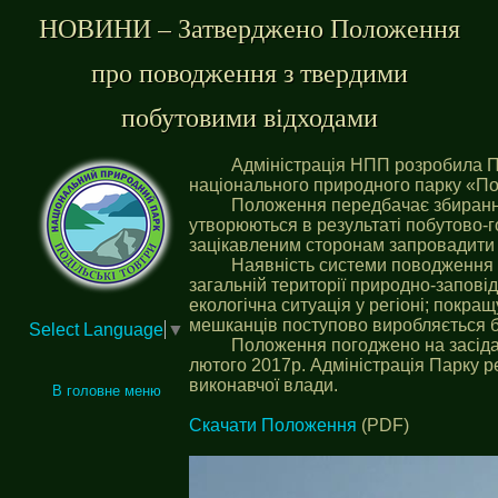
НОВИНИ – Затверджено Положення
про поводження з твердими
побутовими відходами
Адміністрація НПП розробила П
національного природного парку «Под
Положення передбачає збирання,
утворюються в результаті побутово-г
зацікавленим сторонам запровадити с
Наявність системи поводження з
загальній території природно-запові
екологічна ситуація у регіоні; покра
мешканців поступово виробляється 
Select Language
▼
Положення погоджено на засіда
лютого 2017р. Адміністрація Парку
виконавчої влади.
В головне меню
Скачати Положення
(PDF)