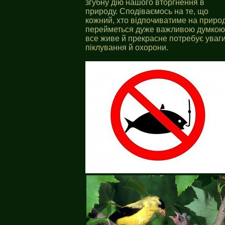
згубну дію нашого вторгнення в
природу. Сподіваємось на те, що
кожний, хто відпочиватиме на природ
перейметься дуже важливою думкою
все живе й прекрасне потребує уваги
піклування й охорони.