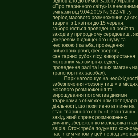
відповідно до вимог Закону України
«Про тваринного світу» із внесеними
змінами від 9.04.2015 № 322-VIII, у
період масового розмноження диких
тварин, з 1 квітня до 15 червня,
забороняється проведення робіт та
заходів у природному середовищі, як
джерелом підвищеного шуму та
неспокою (пальба, проведення
вибухових робіт, феєрверків,
санітарних рубок лісу, використання
моторних маломірних суден,
проведення ралі та інших змагань на
транспортних засобах).
Парк наголошує на необхідності
забезпечення «сезону тиші» в місцях
масового розмноження та
вирощування потомства дикими
тваринами з обмеженням господарсь
діяльності, що позитивно вплине на
стан тваринного світу. «Сезон тиші» 
захід, який сприяє розмноженню
дичини, збереженню молодняка птахі
звірів. Отож треба подумати кожному
нас, яким чином у цей період зменш