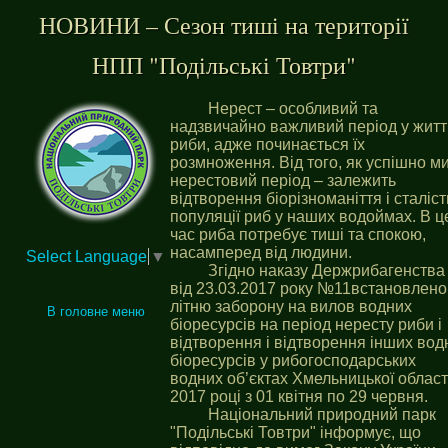
НОВИНИ – Сезон тиші на території
НПП "Подільські Товтри"
Нерест – особливий та
надзвичайно важливий період у житт
риби, адже починається їх
розмноження. Від того, як успішно м
нерестовий період – залежить
відтворення біорізноманіття і сталіст
популяції риб у наших водоймах. В ц
час риба потребує тиші та спокою,
насамперед від людини.
Select Language
▼
Згідно наказу Держрибагенства
від 23.03.2017 року №11встановлено
літню заборону на вилов водних
В головне меню
біоресурсів на період нересту риби і
відтворення і відтворення інших вод
біоресурсів у рибогосподарських
водних об’єктах Хмельницької област
2017 році з 01 квітня по 29 червня.
Національний природний парк
"Подільські Товтри" інформує, що