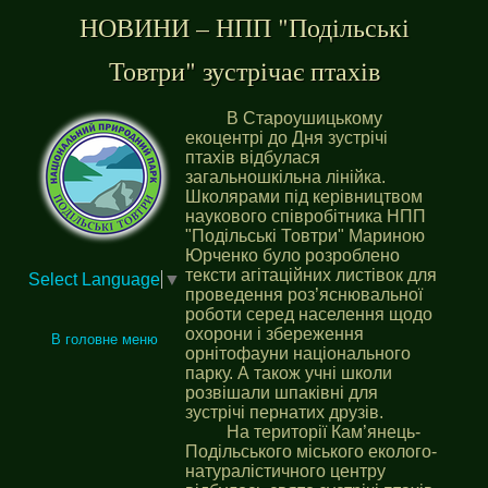
НОВИНИ – НПП "Подільські
Товтри" зустрічає птахів
В Староушицькому
екоцентрі до Дня зустрічі
птахів відбулася
загальношкільна лінійка.
Школярами під керівництвом
наукового співробітника НПП
"Подільські Товтри" Мариною
Юрченко було розроблено
тексти агітаційних листівок для
Select Language
▼
проведення роз’яснювальної
роботи серед населення щодо
охорони і збереження
В головне меню
орнітофауни національного
парку. А також учні школи
розвішали шпаківні для
зустрічі пернатих друзів.
На території Кам’янець-
Подільського міського еколого-
натуралістичного центру