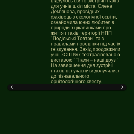
відбулось свято зустрічі птахів
для учнів шкіл міста. Олена
Дем’янова, провідних
фахівець з екологічної освіти,
ознайомила юних любителів
природи з цікавинками про
життя птахів території НПП
"Подільські Товтри" та з
правилами поведінки під час їх
гніздування. Захід продовжили
учні ЗОШ №7 театралізованою
виставою "Птахи – наші друзі".
На завершення дня зустрічі
птахів всі учасники долучилися
до пізнавального
орнітологічного квесту.