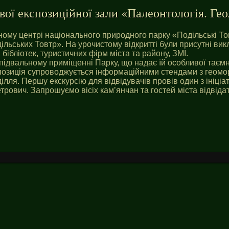
ї експозиційної зали «Палеонтологія. Гео
ному центрі національного природного парку «Подільські Тов
ільських Товтр». На урочистому відкритті були присутні ви
 бібліотек, туристичних фірм міста та району, ЗМІ.
 підвальному приміщенні Парку, що надає їй особливої таємни
кспозиція супроводжується інформаційними стендами з гео
ілля. Першу екскурсію для відвідувачів провів один з ініціа
етрович. Запрошуємо вісіх кам’янчан та гостей міста відвіда