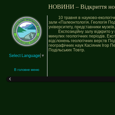
НОВИНИ – Відкриття ново
10 травня в науково-екологіч
зали «Палеонтологія. Геологія Под
університету, представники музеїв,
Експозиційну залу відкрито у
минулих геологічних періодів. Е
відслонень геологічних верств Под
географічних наук Касіяник Ігор П
Подільських Товтр.
Select Language
▼
В головне меню