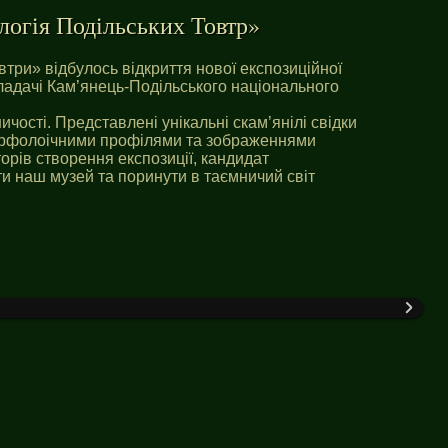
логія Подільських Товтр»
три» відбулось відкриття нової експозиційної
кладачі Кам’янець-Подільського національного
чості. Представлені унікальні скам’янілі свідки
морфолоічними профілями та зображеннями
торів створення експозиції, кандидат
ти наш музей та поринути в таємничий світ