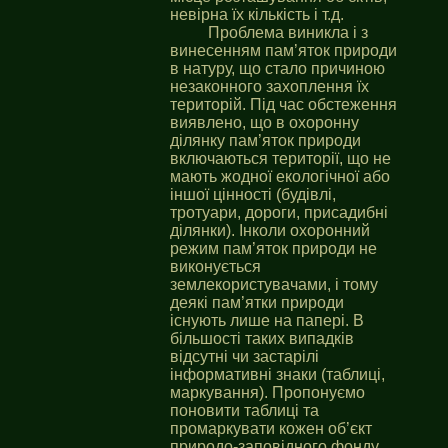
невірна їх кількість і т.д.
Проблема виникла і з
винесенням пам’яток природи
в натуру, що стало причиною
незаконного захоплення їх
територій. Під час обстеження
виявлено, що в охоронну
ділянку пам’яток природи
включаються території, що не
мають жодної екологічної або
іншої цінності (будівлі,
тротуари, дороги, присадибні
ділянки). Інколи охоронний
режим пам’яток природи не
виконується
землекористувачами, і тому
деякі пам’ятки природи
існують лише на папері. В
більшості таких випадків
відсутні чи застарілі
інформативні знаки (таблиці,
маркування). Пропонуємо
поновити таблиці та
промаркувати кожен об’єкт
природо-заповідного фонду.