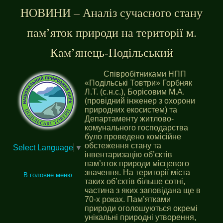
НОВИНИ – Аналіз сучасного стану
пам’яток природи на території м.
Кам’янець-Подільський
Співробітниками НПП
«Подільські Товтри» Горбняк
Л.Т. (с.н.с.), Борісовим М.А.
(провідний інженер з охорони
природних екосистем) та
Департаменту житлово-
комунального господарства
було проведено комісійне
обстеження стану та
Select Language
▼
інвентаризацію об’єктів
пам’яток природи місцевого
значення. На території міста
В головне меню
таких об’єктів більше сотні,
частина з яких заповідана ще в
70-х роках. Пам’ятками
природи оголошуються окремі
унікальні природні утворення,