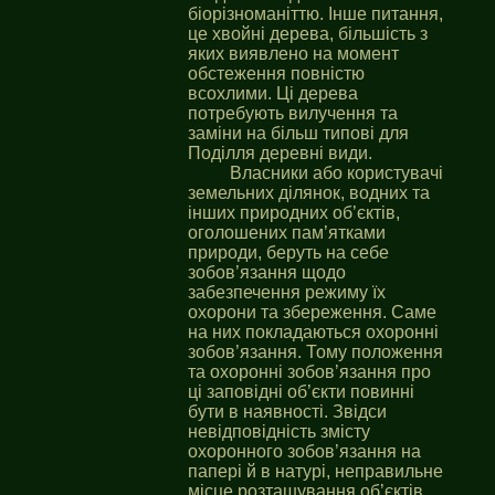
біорізноманіттю. Інше питання,
це хвойні дерева, більшість з
яких виявлено на момент
обстеження повністю
всохлими. Ці дерева
потребують вилучення та
заміни на більш типові для
Поділля деревні види.
Власники або користувачі
земельних ділянок, водних та
інших природних об’єктів,
оголошених пам’ятками
природи, беруть на себе
зобов’язання щодо
забезпечення режиму їх
охорони та збереження. Саме
на них покладаються охоронні
зобов’язання. Тому положення
та охоронні зобов’язання про
ці заповідні об’єкти повинні
бути в наявності. Звідси
невідповідність змісту
охоронного зобов’язання на
папері й в натурі, неправильне
місце розташування об’єктів,