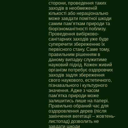
сторони, проведення таких
заходів в необмеженій
кількості або нераціонально
може завдати помітної шкоди
самим пам’яткам природи та
біорізноманітності поблизу.
Проведення вибірково-
санітарних заходів уже буде
суперечити збереженню їх
первісного стану. Саме тому,
правильним рішенням в
даному випадку служитиме
науковий підхід. Кожен живий
організм потребує оздоровчих
заходів задля збереження
свого наукового, естетичного,
пізнавального і культурного
значення. Адже з часом
пам’ятка природи може
залишитись лише на папері.
Правильно обраний час для
оздоровлення дерев (після
закінчення вегетації – жовтень-
листопад) дозволить не
завдати шкоди