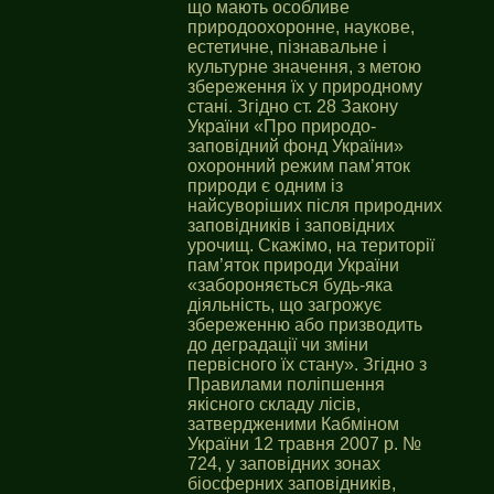
що мають особливе
природоохоронне, наукове,
естетичне, пізнавальне і
культурне значення, з метою
збереження їх у природному
стані. Згідно ст. 28 Закону
України «Про природо-
заповідний фонд України»
охоронний режим пам’яток
природи є одним із
найсуворіших після природних
заповідників і заповідних
урочищ. Скажімо, на території
пам’яток природи України
«забороняється будь-яка
діяльність, що загрожує
збереженню або призводить
до деградації чи зміни
первісного їх стану». Згідно з
Правилами поліпшення
якісного складу лісів,
затвердженими Кабміном
України 12 травня 2007 р. №
724, у заповідних зонах
біосферних заповідників,