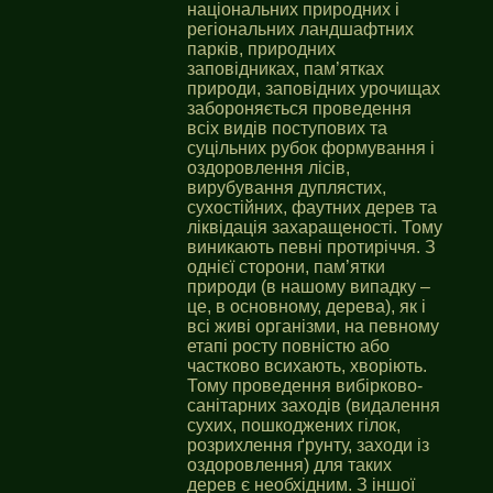
національних природних і
регіональних ландшафтних
парків, природних
заповідниках, пам’ятках
природи, заповідних урочищах
забороняється проведення
всіх видів поступових та
суцільних рубок формування і
оздоровлення лісів,
вирубування дуплястих,
сухостійних, фаутних дерев та
ліквідація захаращеності. Тому
виникають певні протиріччя. З
однієї сторони, пам’ятки
природи (в нашому випадку –
це, в основному, дерева), як і
всі живі організми, на певному
етапі росту повністю або
частково всихають, хворіють.
Тому проведення вибірково-
санітарних заходів (видалення
сухих, пошкоджених гілок,
розрихлення ґрунту, заходи із
оздоровлення) для таких
дерев є необхідним. З іншої