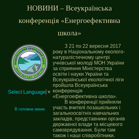
НОВИНИ – Всеукраїнська
конференція «Енергоефективна
школа»
З 21 по 22 вересня 2017
року в Національному еколого-
натуралістичному центрі
учнівської молоді МОН України
за сприяння Міністерства
освіти і науки України та
Всеукраїнської екологічної ліги
пройшла Всеукраїнська
конференція
Select Language
▼
«Енергоефективна школа».
В конференції прийняли
участь вчителі позашкільних і
В головне меню
загальноосвітніх навчальних
закладів, представники органів
державної влади та місцевого
самоврядування. Були там
також і наші співробітники.