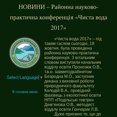
НОВИНИ – Районна науково-
практична конференція «Чиста вода
2017»
«Чиста вода 2017» – під
таким гаслом сьогодні, 18
жовтня, була проведена
районна науково-практична
конференція. З вітальним
словом виступили начальник
відділу освіти Пронозюк О.В.,
т.в.о. завметодкабінетом
Безродна М.О., заступник
Select Language
▼
декана з виховної роботи
природничого факультету
Колодій В.А., провідний
В головне меню
фахівець з екологічної освіти
НПП «Подільські товтри»
Дем’янова О.В., методист
відділу освіти Гончарик Л.В.
Дуже приємно те, що до