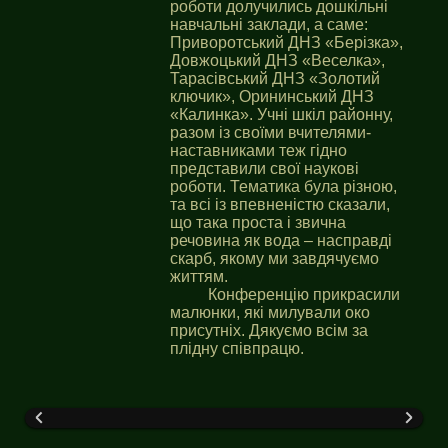
роботи долучились дошкільні
навчальні заклади, а саме:
Приворотський ДНЗ «Берізка»,
Довжоцький ДНЗ «Веселка»,
Тарасівський ДНЗ «Золотий
ключик», Орининський ДНЗ
«Калинка». Учні шкіл районну,
разом із своїми вчителями-
наставниками теж гідно
представили свої наукові
роботи. Тематика була різною,
та всі із впевненістю сказали,
що така проста і звична
речовина як вода – насправді
скарб, якому ми завдячуємо
життям.
Конференцію прикрасили
малюнки, які милували око
присутніх. Дякуємо всім за
плідну співпрацю.