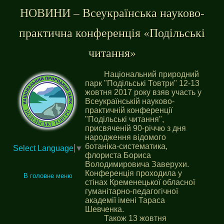
НОВИНИ – Всеукраїнська науково-
практична конференція «Подільські
читання»
Національний природний
парк "Подільські Товтри" 12-13
жовтня 2017 року взяв участь у
Всеукраїнській науково-
практичній конференції
"Подільські читання",
присвяченій 90-річчю з дня
народження відомого
ботаніка-систематика,
Select Language
▼
флориста Бориса
Володимировича Заверухи.
Конференція проходила у
В головне меню
стінах Кременецької обласної
гуманітарно-педагогічної
академії імені Тараса
Шевченка.
Також 13 жовтня