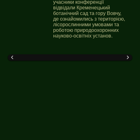
учасники конференції
відвідали Кременецький
ботанічний сад та гору Вовчу,
де ознайомились з територією,
лісорослинними умовами та
роботою природоохоронних
науково-освітніх установ.