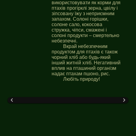
використовувати як корми для
птахів прогірклі зерна, цвілу і
зіпсовану їжу з неприємним
запахом. Солоні горішки,
солоне сало, кокосова
стружка, чіпси, смажені і
солоні продукти – смертельно
небезпечні.
Вкрай небезпечним
продуктом для птахів є також
чорний хліб або будь-який
інший житній хліб. Негативний
вплив на пташиний організм
надає птахам пшоно, рис.
Любіть природу!