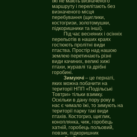
їжі не мають визначеного
маршруту і перелітають без
визначеного місця
перебування (щиглики,
костогризи, золотомушки,
підкоришники та інші).
Під час весняних і осінніх
перельотів в наших краях
гостюють пролітні види
птаства. Простір над нашою
землею перетинають різні
види качиних, великі хижі
птахи, журавлі та дрібні
горобині.
Зимуючі
– це пернаті,
яких можна побачити на
території НПП «Подільські
Товтри» тільки взимку.
Оскільки в дану пору року в
нас є чимало їжі, то зимують на
території парку такі види
птахів. Костогриз, щиглик,
коноплянка, чиж, горобець
хатній, горобець польовий,
повзик, підкоришник