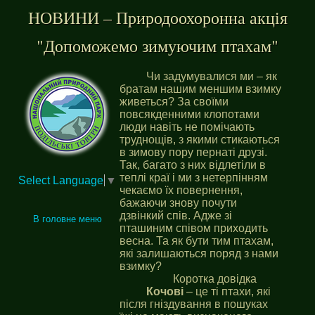
НОВИНИ – Природоохоронна акція
"Допоможемо зимуючим птахам"
Чи задумувалися ми – як
братам нашим меншим взимку
живеться? За своїми
повсякденними клопотами
люди навіть не помічають
труднощів, з якими стикаються
в зимову пору пернаті друзі.
Так, багато з них відлетіли в
теплі краї і ми з нетерпінням
Select Language
▼
чекаємо їх повернення,
бажаючи знову почути
дзвінкий спів. Адже зі
В головне меню
пташиним співом приходить
весна. Та як бути тим птахам,
які залишаються поряд з нами
взимку?
Коротка довідка
Кочові
– це ті птахи, які
після гніздування в пошуках