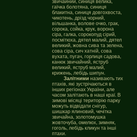
звичайний, синиця велика,
гаїчка болотяна, синиця
блакитна, синиця довгохвоста,
чикотень, дрізд чорний,
вільшанка, волове очко, грак,
сорока, сойка, крук, ворона
сіра, галка, сорокопуд сірий,
посмітюха, дятел малий, дятел
великий, жовна сива та зелена,
сова сіра, сич хатній, сова
вухата, пугач, горлиця садова,
канюк звичайний, яструб
великий, яструб малий,
крижень, лебідь шипун.
Залітними
називають тих
птахів, які зустрічаються в
інших регіонах України, але
часом залітають в наші краї. В
зимові місяці територію парку
можуть відвідати снігур,
шишкар ялиновий, чечітка
звичайна, золотомушка
жовточуба, омелюх, зимняк,
гоголь, лебідь кликун та інші
птахи.