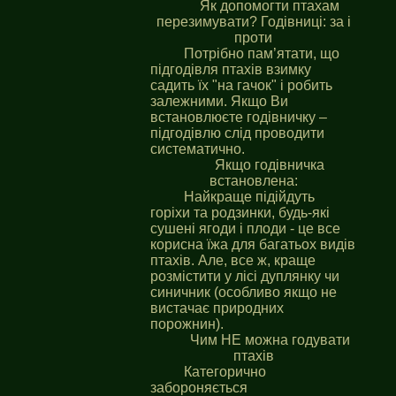
Як допомогти птахам
перезимувати? Годівниці: за і
проти
Потрібно пам’ятати, що
підгодівля птахів взимку
садить їх "на гачок" і робить
залежними. Якщо Ви
встановлюєте годівничку –
підгодівлю слід проводити
систематично.
Якщо годівничка
встановлена:
Найкраще підійдуть
горіхи та родзинки, будь-які
сушені ягоди і плоди - це все
корисна їжа для багатьох видів
птахів. Але, все ж, краще
розмістити у лісі дуплянку чи
синичник (особливо якщо не
вистачає природних
порожнин).
Чим НЕ можна годувати
птахів
Категорично
забороняється