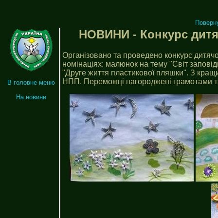
Поверн
НОВИНИ - Конкурс дитяч
Організовано та проведено конкурс дитячо
номінаціях: малюнок на тему "Світ заповід
"Друге життя пластикової пляшки". З кращи
НПП. Переможці нагороджені грамотами т
В головне меню
На новини