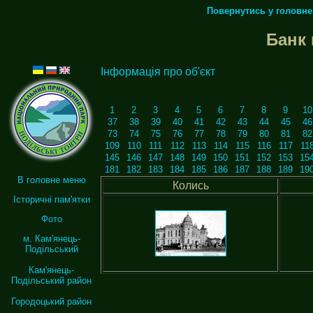
Повернутись у головн
Банк
Інформація про об'єкт
1
2
3
4
5
6
7
8
9
10
37
38
39
40
41
42
43
44
45
46
73
74
75
76
77
78
79
80
81
82
109
110
111
112
113
114
115
116
117
11
145
146
147
148
149
150
151
152
153
15
181
182
183
184
185
186
187
188
189
19
В головне меню
Колись
Історичні пам'ятки
Фото
м. Кам'янець-
Подільський
Кам'янець-
Подільський район
Городоцький район