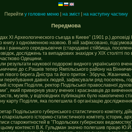
Перейти
у головне меню
|
на зміст
|
на наступну частину
Передмова
удах ХІ Археологического съезда в Киеве" (1901 р.) доповід
но книгу з одноіменною назвою. В ній зафіксовано, підсумов
тва і раннього середньовіччя (стародавні стійбища, поселен
звідок, досліджень та випадкових знахідок у ХІХ столітті по 
й частково Одещини.
ли результати наукової подорожі видного українського вчено
ьниччині до с.Рашків тепер Ямпільського району на Вінничин
ення лівого берега Дністра та його приток - Збруча, Жванчик
ми перебування давніх людей, зафіксували ряд поселень, гор
домий історик Поділля, ректор Подільської православної дух
, який привернув увагу вчених і краєзнавців до вивчення ст
риств, музеїв, у відповідних публікаціях було накопичено сті
чну карту Поділля, яка полегшила б організацію дослідженн
етар Подільського губернського статистичного комітету, ді
 єпархіального історико-статистичного комітету, історик, ар
писи старожитностей в "Подольских губернских ведомостях"
цьому контексті В.К. Гульдман значно полегшив працю Ю.Й. 