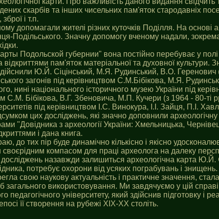
ологічної карти. Про важливість даного видання свідчить т
дених скарбів та інших чисельних пам'яток стародавніх посел
зброї і т.п.
ому допомагали жителі різних куточків Поділля. На основі ан
я-Подільського. Значну допомогу вченому надали, зокрема, с
ідки.
карты Подольской губернии" вона постійно перебуває у полі
 відкриттями пам'яток матеріальної та духовної культури. 
здійснили Ю.Й. Сіцінський, М.Я. Рудинський, В.О. Геренович
ського загонів під керівництвом С.М.Бібікова, М.Я. Рудинсько
ого, нині національного історичного музею України під кері
 С.М. Бібікова, В.Г. Збеновича, М.П. Кучери (з 1964 - 80-ті 
ситетів під керівництвом І.С. Винокура, І.І. Зайця, П.І. Хав
ідсумком цих досліджень, які значно доповнили археологічну к
ми "Довідника з археології України: Хмельницька, Чернівець
криттями і дана книга.
аю, до тих пір буде динамічно кількісно і якісно удосконалю
и своєрідним компасом для праці археолога на далеку перспе
 їх досліджень назавжди залишиться археологічна карта Ю.Й.
лідника, потребує охорони від усяких пограбувань і знищень.
регла свою наукову актуальність і практичне значення, стал
б загального використовування. Ми завдячуємо у цій справі
педагогічного університету, який здійснив підготовку і ре
епосі її створення на рубежі ХІХ-ХХ століть.