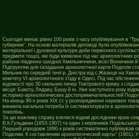
Сьогодні минає рівно 100 років з часу опублікування в "Тр
губернии". На основі матеріалів доповіді було опублікова
матеріальної і духовної культури доби первісного суспільс
предмети тощо), які буди виявлені під час археологічних ро
райони південно-західної Хмельниччини, всієї Вінничини 
Підґрунтям для складання археологічної карти Поділля ста
Мельник по середній течії р. Дністра від с.Жванця на Хмел
комітету VI археологічного з'їзду в Одесі. Під час обстеж
відомості про 30 скельних печер Товтрового кряжу з сліда
місця: Бакоту, Лядаву, Бушу й ін. Уже наступного року ві
историко-археологических достопримечательностей Подолии"
На кінець 90-х років ХІХ ст. у розпорядженні наукових това
виникла нагальна потреба їх систематизувати в археологі
поколінь.
За цю важливу справу взялися відомі дослідники краю секр
В.К.Гульдман (1853-1907) та один з керівників Подільського
Перший упродовж 1890-х років систематично публікував о
Подолии. К составлению археологической карты" (1901). У 