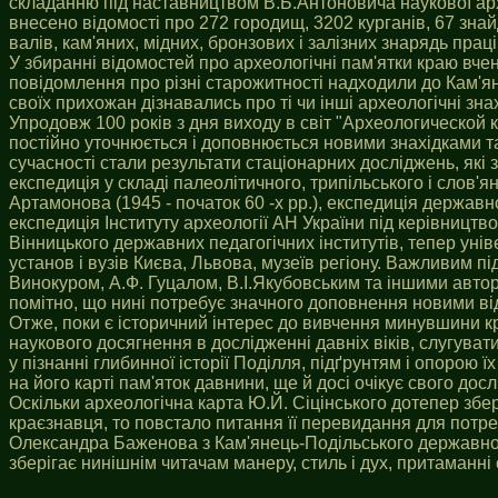
складанню під наставництвом В.Б.Антоновича наукової архе
внесено відомості про 272 городищ, 3202 курганів, 67 знай
валів, кам'яних, мідних, бронзових і залізних знарядь праці, 
У збиранні відомостей про археологічні пам'ятки краю вчен
повідомлення про різні старожитності надходили до Кам'янц
своїх прихожан дізнавались про ті чи інші археологічні знах
Упродовж 100 років з дня виходу в світ "Археологической 
постійно уточнюється і доповнюється новими знахідками та
сучасності стали результати стаціонарних досліджень, які 
експедиція у складі палеолітичного, трипільського і слов'ян
Артамонова (1945 - початок 60 -х рр.), експедиція державн
експедиція Інституту археології АН України під керівництвом
Вінницького державних педагогічних інститутів, тепер універ
установ і вузів Києва, Львова, музеїв регіону. Важливим п
Винокуром, А.Ф. Гуцалом, В.І.Якубовським та іншими автора
помітно, що нині потребує значного доповнення новими від
Отже, поки є історичний інтерес до вивчення минувшини кр
наукового досягнення в дослідженні давніх віків, слугуват
у пізнанні глибинної історії Поділля, підґрунтям і опорою
на його карті пам'яток давнини, ще й досі очікує свого дос
Оскільки археологічна карта Ю.Й. Сіцінського дотепер збе
краєзнавця, то повстало питання її перевидання для потре
Олександра Баженова з Кам'янець-Подільського державного 
зберігає нинішнім читачам манеру, стиль і дух, притаманні 