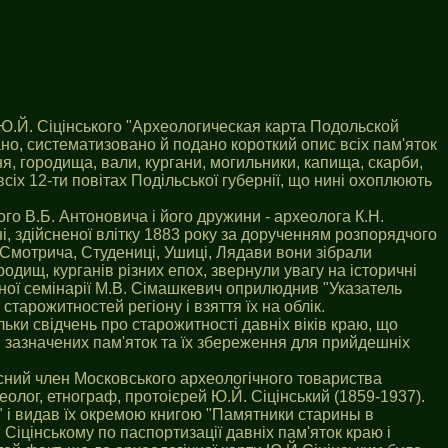
і Ю.Й. Сіцінського "Археологическая карта Подольской
ано, систематизовано й подано короткий опис всіх пам'яток
ня, городища, вали, кургани, могильники, капища, скарби,
всіх 12-ти повітах Подільської губернії, що нині охоплюють
го В.Б. Антоновича і його дружини - археолога К.Н.
і, здійсненої влітку 1883 року за дорученням розпорядчого
а, Смотрича, Студениці, Ушиці, Лядави вони зібрали
одищ, курганів різних епох, звернули увагу на історичні
овної семінарії М.В. Сімашкевич оприлюднив "Указатель
арожитностей регіону і взяття їх на облік.
льки свідчень про старожитності давніх віків краю, що
я зазначених пам'яток та їх збереження для прийдешніх
йсний член Московського археологічного товариства
хеолог, етнограф, протоієрей Ю.Й. Сіцінський (1859-1937).
 і видав їх окремою книгою "Памятники старины в
Сіцінському по паспортизації давніх пам'яток краю і