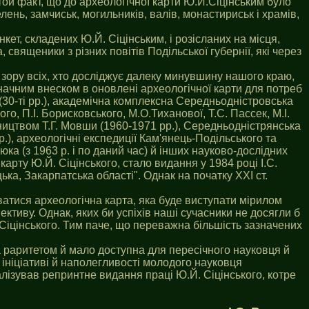
ой факт, що до археологічної карти Ю.Й.Сіцінським було
ень, замчиськ, могильників, валів, монастириськ і храмів,
кет, складених Ю.Й. Сіцінським, і розісланих на місця,
вященики з різних повітів Подільської губернії, які через
 зору всіх, хто досліджує далеку минувшину нашого краю,
Значним внеском в оновлені археологічної карти для потреб
 (30-ті рр.), академічна комплексна Середньодністровська
го, П.І. Борисковського, М.О.Тиханової, Т.С. Пассек, М.І.
вництвом Т.Г. Мовши (1960-1971 рр.), Середньодністрянська
рр.), археологічні експедиції Кам'янець-Подільського та
люка (з 1963 р. і по даний час) й інших науково-дослідних
арту Ю.Й. Сіцінського, стало видання у 1984 році І.С.
ка, Закарпатська області". Однак на початку ХХІ ст.
ватися археологічна карта, яка буде виступати мірилом
ктиву. Однак, яких би успіхів наші сучасники не досягли б
 Сіцінського. Тим паче, що переважна більшість зазначених
а раритетом й мало доступна для пересічного науковця й
 ініціативі й наполегливості молодого науковця
алізував репринтне видання праці Ю.Й. Сіцінського, котре