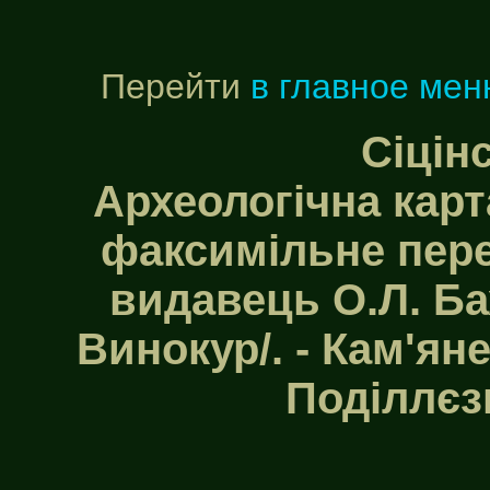
Перейти
в главное мен
Сіцін
Археологічна карт
факсимільне пере
видавець О.Л. Ба
Винокур/. - Кам'ян
Поділлєз