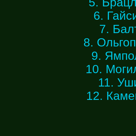
5. Брацл
6. Гайс
7. Бал
8. Ольгоп
9. Ямпо
10. Моги
11. Уш
12. Каме