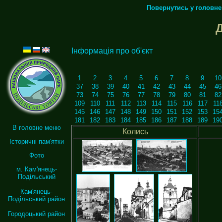
Повернутись у головн
Інформація про об'єкт
1
2
3
4
5
6
7
8
9
10
37
38
39
40
41
42
43
44
45
46
73
74
75
76
77
78
79
80
81
82
109
110
111
112
113
114
115
116
117
11
145
146
147
148
149
150
151
152
153
15
181
182
183
184
185
186
187
188
189
19
В головне меню
Колись
Історичні пам'ятки
Фото
м. Кам'янець-
Подільський
Кам'янець-
Подільський район
Городоцький район