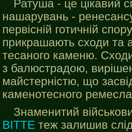
Ратуша - це цікавий 
нашарувань - ренесансу,
первісній готичній спору
прикрашають сходи та а
тесаного каменю. Сходи
з балюстрадою, виріше
майстерністю, що засві
каменотесного ремесла
Знаменитий військови
ВІТТЕ
теж залишив слід в