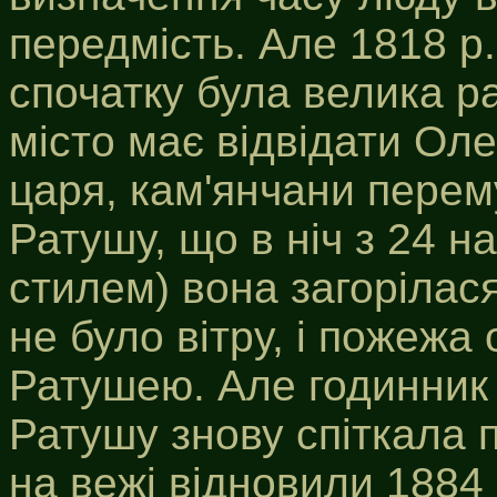
передмість. Але 1818 р.
спочатку була велика ра
місто має відвідати Ол
царя, кам'янчани перем
Ратушу, що в ніч з 24 на
стилем) вона загорілася
не було вітру, і пожеж
Ратушею. Але годинник 
Ратушу знову спіткала 
на вежі відновили 1884