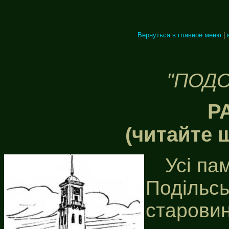
Вернуться в главное меню
|
"ПОДО
Р
(читайте 
Усі па
Подільськ
старовин