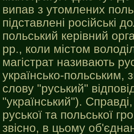
випав з утомлених поль
підставлені російські д
польський керівний орг
pp., коли містом володі
магістрат називають ру
українсько-польським,
слову "руський" відпові
"український"). Справді,
руської та польської гр
звісно, в цьому об'єдна