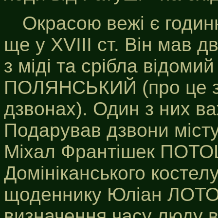
Окрасою вежі є годин
ще у XVIII ст. Він мав д
з міді та срібла відоми
ПОЛЯНСЬКИЙ (про це за
дзвонах). Один з них ва
Подарував дзвони міст
Міхал Франтішек ПОТОЦ
Домініканського костелу
щоденнику Юліан ЛОТО
визначення часу люду в