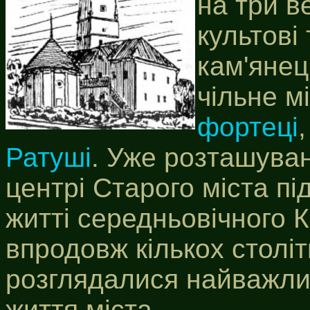
на три в
культові
кам'янец
чільне м
фортеці
Ратуші
. Уже розташуван
центрі Старого міста пі
житті середньовічного Ка
впродовж кількох століт
розглядалися найважлив
життя міста.