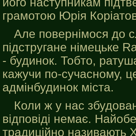
його наступникам підтв
грамотою Юрія Коріато
Але повернімося до с
підстругане німецьке Ra
- будинок. Тобто, ратуш
кажучи по-сучасному, це
адмінбудинок міста.
Коли ж у нас збудова
відповіді немає. Найоб
традиційно називають X