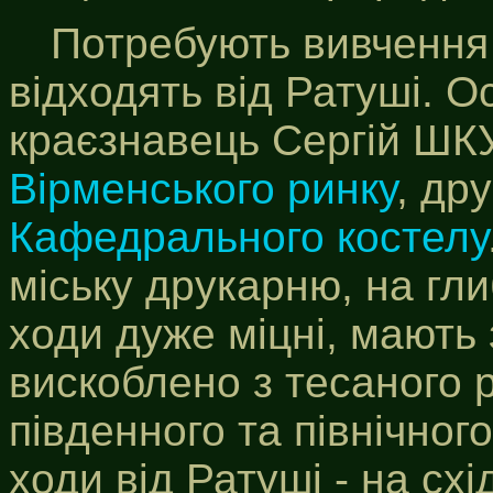
Потребують вивчення й
відходять від Ратуші. О
краєзнавець Сергій ШК
Вірменського ринку
, др
Кафедрального костелу
міську друкарню, на гли
ходи дуже міцні, мають з
вискоблено з тесаного р
південного та північног
ходи від Ратуші - на схід