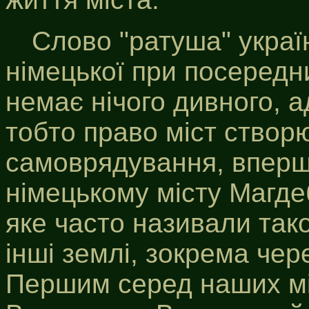
Слово "ратуша" украї
німецької при посередни
немає нічого дивного, 
тобто право міст створ
самоврядування, вперш
німецькому місту Магдеб
яке часто називали так
інші землі, зокрема чере
Першим серед наших мі