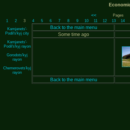
Economic
<<
Pages
1
2
3
4
5
6
7
8
9
10
11
12
13
14
Back to the main menu
Kamjanets'-
Podil's'kyj city
Some time ago
Kamjanets'-
Podil's'kyj rayon
Gorodots'kyj
rayon
Chemerovets'kyj
rayon
Back to the main menu