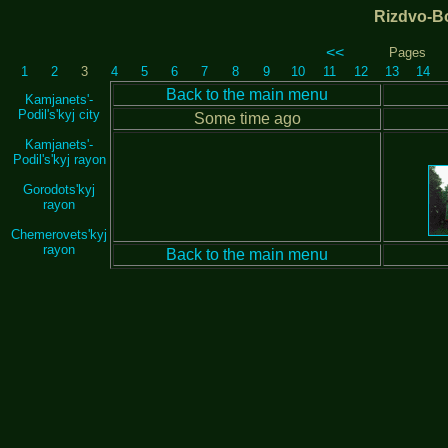
Rizdvo-B
<<
Pages
1
2
3
4
5
6
7
8
9
10
11
12
13
14
Back to the main menu
Kamjanets'-
Podil's'kyj city
Some time ago
Kamjanets'-
Podil's'kyj rayon
Gorodots'kyj
rayon
Chemerovets'kyj
rayon
Back to the main menu