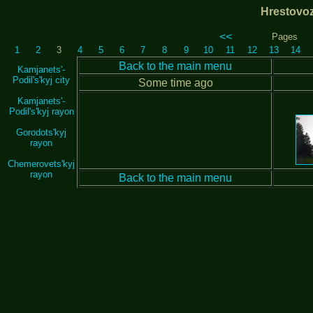
Hrestovo
<<
Pages
1
2
3
4
5
6
7
8
9
10
11
12
13
14
Back to the main menu
Kamjanets'-
Podil's'kyj city
Some time ago
Kamjanets'-
Podil's'kyj rayon
Gorodots'kyj
rayon
Chemerovets'kyj
rayon
Back to the main menu