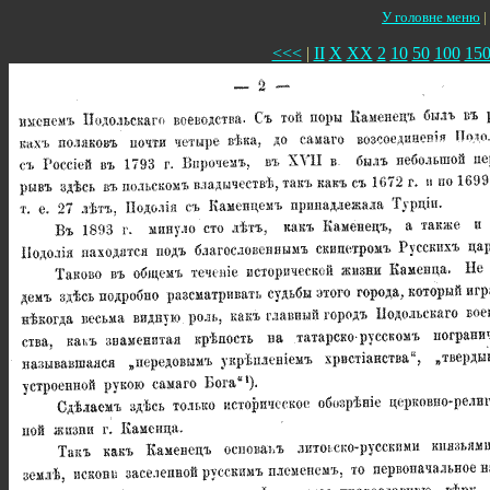
У головне меню
|
<<<
|
II
X
XX
2
10
50
100
15