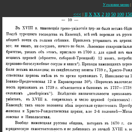
У головне меню
|
<<<
|
II
X
XX
2
10
50
100
15