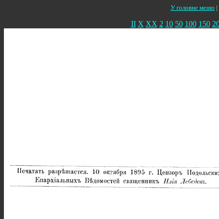
У головне меню
|
II
X
XX
2
10
50
100
150
2