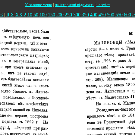
У головне меню
|
на історичні відомості
|
на зміст
<<
|
II
X
XX
2
10
50
100
150
200
250
300
350
400
450
500
550
600
>